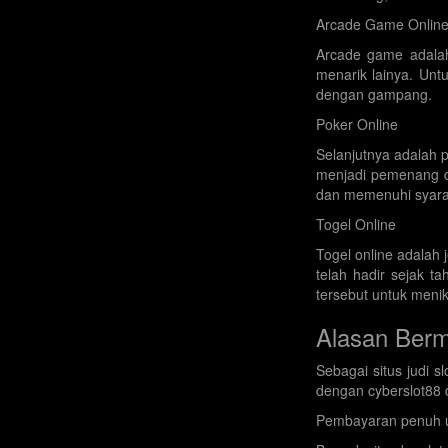
Arcade Game Onlin
Arcade game adalah
menarik lainya. Unt
dengan gampang.
Poker Online
Selanjutnya adalah p
menjadi pemenang da
dan memenuhi syara
Togel Online
Togel online adalah 
telah hadir sejak 
tersebut untuk menik
Alasan Berm
Sebagai situs judi 
dengan cyberslot88 
Pembayaran penuh 