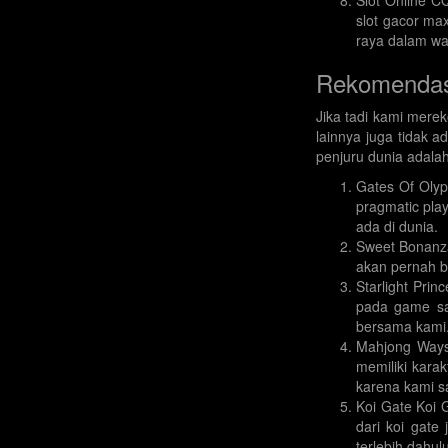
Slot Online C
slot gacor max
raya dalam wa
Rekomendasi
Jika tadi kami merek
lainnya juga tidak a
penjuru dunia adalah
Gates Of Olyp
pragmatic pla
ada di dunia.
Sweet Bonanza
akan pernah bo
Starlight Prin
pada game sa
bersama kami
Mahjong Ways
memiliki kara
karena kami s
Koi Gate Koi 
dari koi gat
terlebih dahu