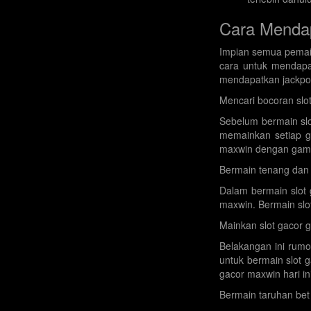
Cara Menda
Impian semua pemain
cara untuk mendapa
mendapatkan jackpo
Mencari bocoran slot 
Sebelum bermain slot
memainkan setiap g
maxwin dengan gampa
Bermain tenang dan
Dalam bermain slot 
maxwin. Bermain slo
Mainkan slot gacor
Belakangan ini rumo
untuk bermain slot 
gacor maxwin hari ini
Bermain taruhan bet v