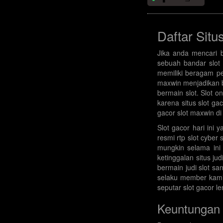
Daftar Sit
Jika anda mencari 
sebuah bandar slot
memiliki beragam pe
maxwin menjadikan b
bermain slot. Slot 
karena situs slot ga
gacor slot maxwin di 
Slot gacor hari in
resmi rtp slot cybe
mungkin selama ini
ketinggalan situs ju
bermain judi slot s
selaku member kami.
seputar slot gacor l
Keuntungan 