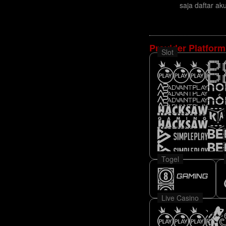
saja daftar ak
Provider Platform
Slot
Togel
Live Casino