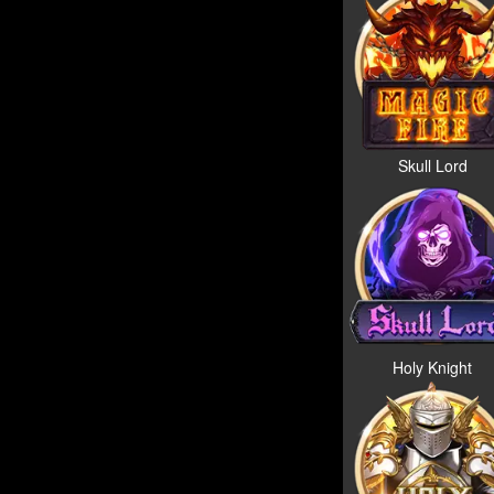
Skull Lord
Holy Knight