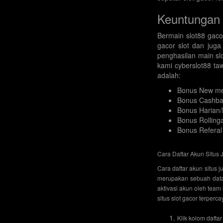
Keuntungan 
Bermain slot88 gaco
gacor slot dan ju
penghasilan main sl
kami cyberslot88 ta
adalah:
Bonus New m
Bonus Cashba
Bonus Harian
Bonus Rolling
Bonus Referal
Cara Daftar Akun Situs J
Cara daftar akun situs j
merupakan sebuah data
aktivasi akun oleh team
situs slot gacor terperca
Klik kolom daftar