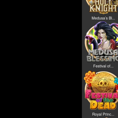
Medusa’s Bl...
Festival of...
Royal Princ...