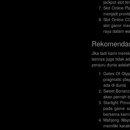
jackpot slot te
Slot Online Pl
menjadi provid
Slot Online C
slot gacor max
raya dalam wa
Rekomendasi
Jika tadi kami merek
lainnya juga tidak a
penjuru dunia adalah
Gates Of Olyp
pragmatic pla
ada di dunia.
Sweet Bonanza
akan pernah bo
Starlight Prin
pada game sa
bersama kami
Mahjong Ways
memiliki kara