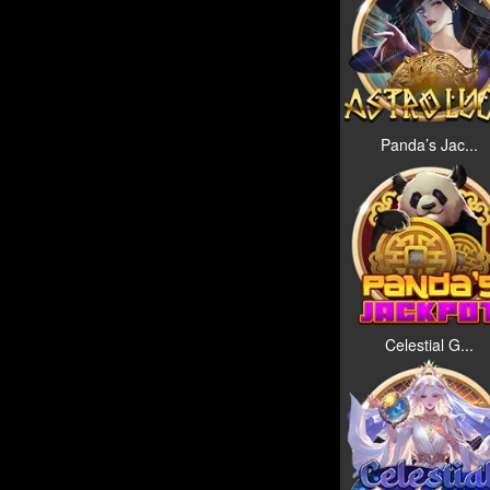
Panda’s Jac...
Celestial G...