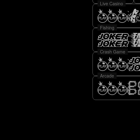
Live Casino
Fishing
Crash Game
Arcade