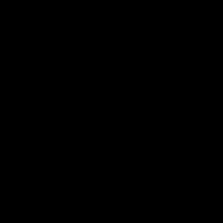
Fishing
Crash Game
Arcade