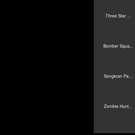
Fortune Cat
Innocent Cl...
Tropical Tr...
Three Star ...