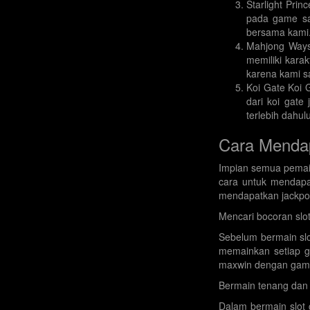
menjadi provid
Slot Online C
slot gacor max
raya dalam wa
Rekomendasi
Jika tadi kami merek
lainnya juga tidak a
penjuru dunia adalah
Gates Of Olyp
pragmatic pla
ada di dunia.
Sweet Bonanza
akan pernah bo
Starlight Prin
pada game sa
bersama kami
Mahjong Ways
memiliki kara
karena kami s
Koi Gate Koi 