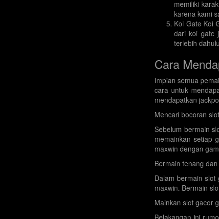
memiliki kara
karena kami s
Koi Gate Koi 
dari koi gat
terlebih dahu
Cara Menda
Impian semua pemain
cara untuk mendapa
mendapatkan jackpo
Mencari bocoran slot 
Sebelum bermain slot
memainkan setiap g
maxwin dengan gampa
Bermain tenang dan
Dalam bermain slot 
maxwin. Bermain slo
Mainkan slot gacor
Belakangan ini rumo