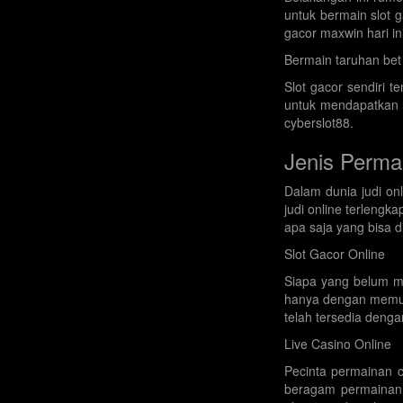
untuk bermain slot 
gacor maxwin hari ini
Bermain taruhan bet v
Slot gacor sendiri t
untuk mendapatkan r
cyberslot88.
Jenis Permai
Dalam dunia judi onl
judi online terlengk
apa saja yang bisa 
Slot Gacor Online
Siapa yang belum me
hanya dengan memuta
telah tersedia denga
Live Casino Online
Pecinta permainan c
beragam permainan c