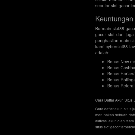
seputar slot gacor l
Keuntungan 
Bermain slot88 gaco
gacor slot dan ju
penghasilan main sl
kami cyberslot88 ta
adalah:
Bonus New m
Bonus Cashba
Bonus Harian
Bonus Rolling
Bonus Referal
Cara Daftar Akun Situs J
Cara daftar akun situs j
merupakan sebuah data
aktivasi akun oleh team
situs slot gacor terperca