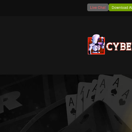
Live Chat
Download 