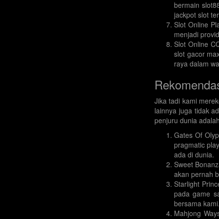
bermain slot8
jackpot slot te
Slot Online Pl
menjadi provid
Slot Online C
slot gacor max
raya dalam wa
Rekomendasi
Jika tadi kami merek
lainnya juga tidak a
penjuru dunia adalah
Gates Of Olyp
pragmatic pla
ada di dunia.
Sweet Bonanza
akan pernah bo
Starlight Prin
pada game sa
bersama kami
Mahjong Ways