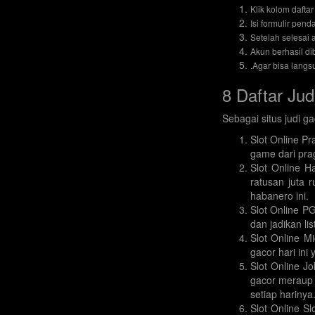
Klik kolom daftar
Isi formulir pen
Setelah selesai 
Akun berhasil d
.Agar bisa langs
8 Daftar Ju
Sebagai situs judi 
Slot Online Pr
game dari pra
Slot Online H
ratusan juta 
habanero ini.
Slot Online P
dan jadikan l
Slot Online M
gacor hari ini
Slot Online J
gacor meraup 
setiap harinya
Slot Online S