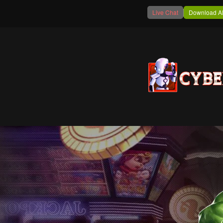
Live Chat
Download 