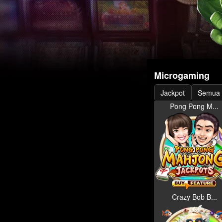
Microgaming
Jackpot
Semua
Pong Pong M...
Crazy Bob B...