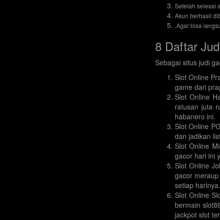
Setelah selesai 
Akun berhasil d
.Agar bisa langs
8 Daftar Ju
Sebagai situs judi 
Slot Online Pr
game dari pra
Slot Online H
ratusan juta 
habanero ini.
Slot Online P
dan jadikan l
Slot Online M
gacor hari ini
Slot Online J
gacor meraup 
setiap harinya
Slot Online S
bermain slot8
jackpot slot te