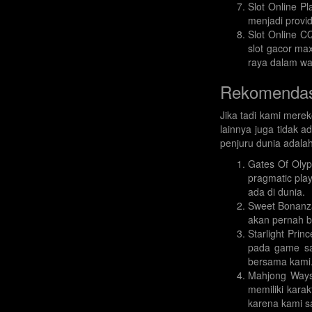
Slot Online Pl
menjadi provid
Slot Online C
slot gacor max
raya dalam wa
Rekomendasi
Jika tadi kami merek
lainnya juga tidak a
penjuru dunia adalah
Gates Of Olyp
pragmatic pla
ada di dunia.
Sweet Bonanza
akan pernah bo
Starlight Prin
pada game sa
bersama kami
Mahjong Ways
memiliki kara
karena kami s