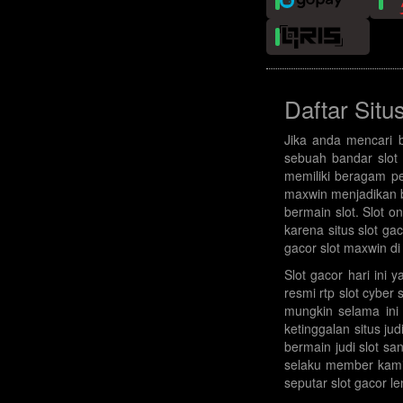
Daftar Sit
Jika anda mencari 
sebuah bandar slot
memiliki beragam pe
maxwin menjadikan b
bermain slot. Slot 
karena situs slot ga
gacor slot maxwin di 
Slot gacor hari in
resmi rtp slot cybe
mungkin selama ini
ketinggalan situs ju
bermain judi slot s
selaku member kami.
seputar slot gacor l