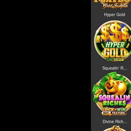
Hyper Gold
Squealin' R...
Divine Rich...