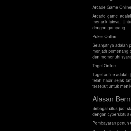
Arcade Game Onlin
Arcade game adalah
menarik lainya. Unt
dengan gampang.
Poker Online
Selanjutnya adalah p
menjadi pemenang da
dan memenuhi syara
Togel Online
Togel online adalah 
telah hadir sejak 
tersebut untuk menik
Alasan Berm
Sebagai situs judi 
dengan cyberslot88 
Pembayaran penuh 