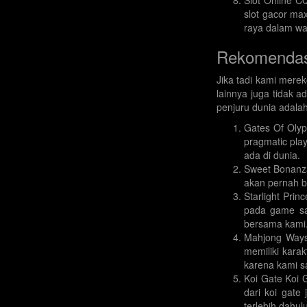
Slot Online C
slot gacor max
raya dalam wa
Rekomendasi
Jika tadi kami merek
lainnya juga tidak a
penjuru dunia adalah
Gates Of Olyp
pragmatic pla
ada di dunia.
Sweet Bonanza
akan pernah bo
Starlight Prin
pada game sa
bersama kami
Mahjong Ways
memiliki kara
karena kami s
Koi Gate Koi 
dari koi gat
terlebih dahu