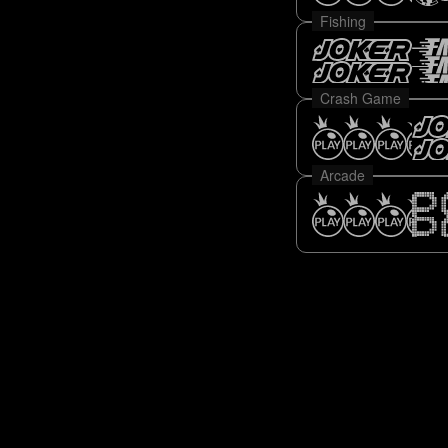
Fishing
Crash Game
Arcade